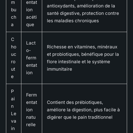
m
entat
antioxydants, amélioration de la
bu
ion
santé digestive, protection contre
ch
acéti
les maladies chroniques
a
que
C
Lact
ho
Richesse en vitamines, minéraux
o-
uc
et probiotiques, bénéfique pour la
ferm
ro
flore intestinale et le système
entat
ut
immunitaire
ion
e
P
Ferm
ai
entat
Contient des prébiotiques,
n
ion
améliore la digestion, plus facile à
Le
natu
digérer que le pain traditionnel
va
relle
in