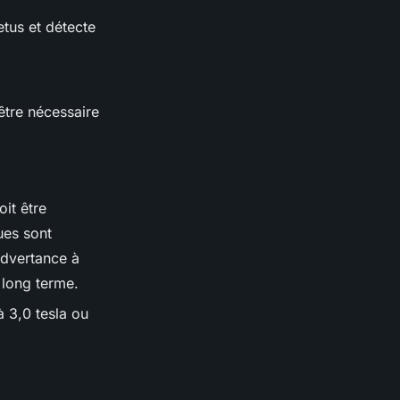
etus et détecte
être nécessaire
oit être
ues sont
advertance à
 long terme.
 3,0 tesla ou