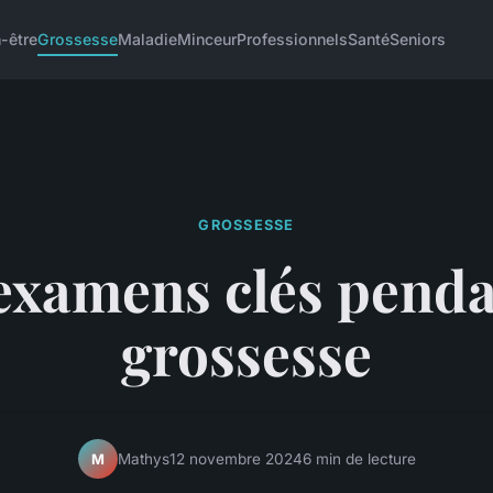
-être
Grossesse
Maladie
Minceur
Professionnels
Santé
Seniors
GROSSESSE
examens clés penda
grossesse
Mathys
12 novembre 2024
6 min de lecture
M