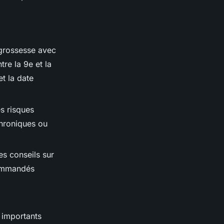
 grossesse avec
re la 9e et la
t la date
s risques
chroniques ou
es conseils sur
ecommandés
 importants