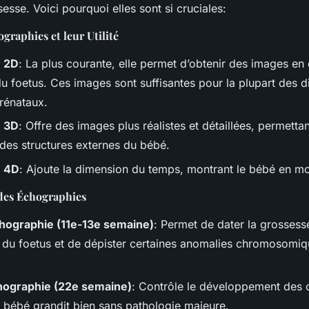
esse. Voici pourquoi elles sont si cruciales:
graphies et leur Utilité
e 2D
: La plus courante, elle permet d’obtenir des images en
u foetus. Ces images sont suffisantes pour la plupart des d
rénataux.
e 3D
: Offre des images plus réalistes et détaillées, permetta
 des structures externes du bébé.
e 4D
: Ajoute la dimension du temps, montrant le bébé en 
 des Échographies
hographie (11e-13e semaine)
: Permet de dater la grossesse
du foetus et de dépister certaines anomalies chromosomi
ographie (22e semaine)
: Contrôle le développement des 
le bébé grandit bien sans pathologie majeure.