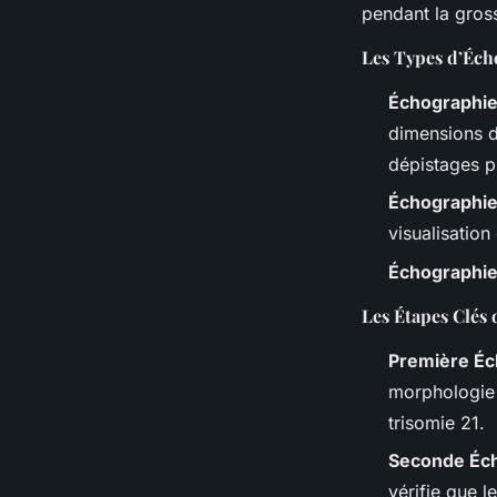
pendant la gross
Les Types d’Écho
Échographi
dimensions d
dépistages p
Échographi
visualisation
Échographi
Les Étapes Clés
Première Éc
morphologie 
trisomie 21.
Seconde Éch
vérifie que 