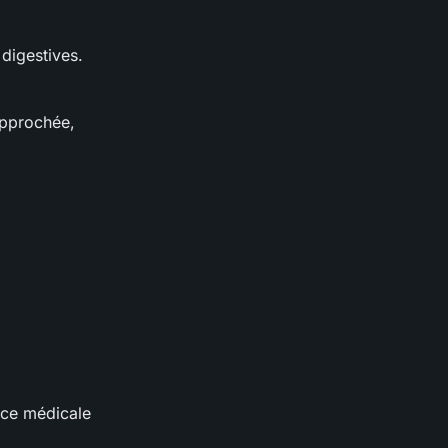
 digestives.
approchée,
ance médicale