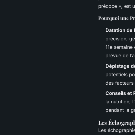
précoce », est u
Pourquoi une Pr
Datation de 
précision, g
11e semaine 
prévue de l’
Dépistage d
potentiels p
des facteurs
Conseils et 
la nutrition
pendant la g
Les Échographi
Les échographie