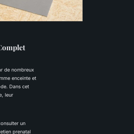
 Complet
par de nombreux
emme enceinte et
ode. Dans cet
, leur
onsulter un
etien prenatal