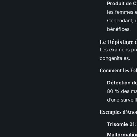
Produit de 
les femmes en
Cependant, il
bénéfices.
Le Dépistage 
Les examens pré
congénitales.
Comment les Éch
Détection d
80 % des mal
d’une surveil
Exemples d’Anom
Trisomie 21
:
Malformatio