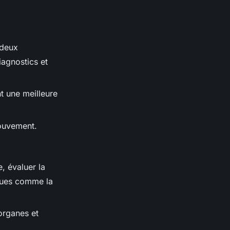
 deux
iagnostics et
nt une meilleure
mouvement.
, évaluer la
ques comme la
organes et