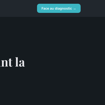
Face au diagnostic →
nt la